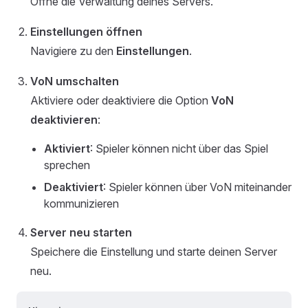
Öffne die Verwaltung deines Servers.
Einstellungen öffnen
Navigiere zu den
Einstellungen
.
VoN umschalten
Aktiviere oder deaktiviere die Option
VoN
deaktivieren
:
Aktiviert
: Spieler können nicht über das Spiel
sprechen
Deaktiviert
: Spieler können über VoN miteinander
kommunizieren
Server neu starten
Speichere die Einstellung und starte deinen Server
neu.