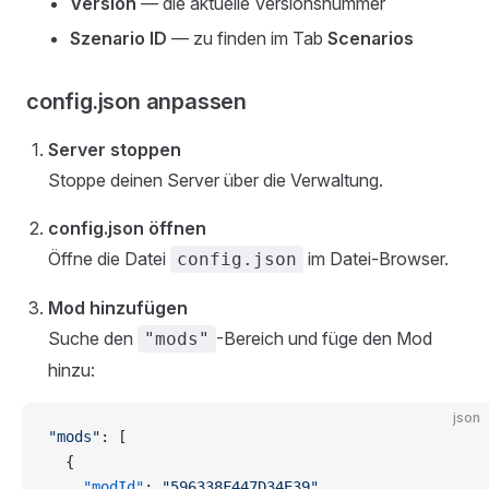
Version
— die aktuelle Versionsnummer
Szenario ID
— zu finden im Tab
Scenarios
config.json anpassen
Server stoppen
Stoppe deinen Server über die Verwaltung.
config.json öffnen
Öffne die Datei
im Datei-Browser.
config.json
Mod hinzufügen
Suche den
-Bereich und füge den Mod
"mods"
hinzu:
json
"mods"
: [
  {
    "modId"
: 
"596338F447D34E39"
,