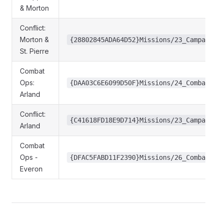
& Morton
Conflict:
Morton &
{28802845ADA64D52}Missions/23_Campaign
St. Pierre
Combat
Ops:
{DAA03C6E6099D50F}Missions/24_CombatOp
Arland
Conflict:
{C41618FD18E9D714}Missions/23_Campaign
Arland
Combat
Ops -
{DFAC5FABD11F2390}Missions/26_CombatOp
Everon