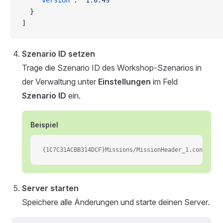
    "version"
: 
"1.0.49"
  }
]
Szenario ID setzen
Trage die Szenario ID des Workshop-Szenarios in
der Verwaltung unter
Einstellungen
im Feld
Szenario ID
ein.
Beispiel
{1C7C31ACBB314DCF}Missions/MissionHeader_1.conf
Server starten
Speichere alle Änderungen und starte deinen Server.