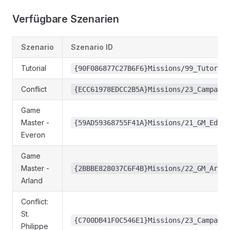
Verfügbare Szenarien
Szenario
Szenario ID
Tutorial
{90F086877C27B6F6}Missions/99_Tutorial
Conflict
{ECC61978EDCC2B5A}Missions/23_Campaign
Game
Master -
{59AD59368755F41A}Missions/21_GM_Eden.
Everon
Game
Master -
{2BBBE828037C6F4B}Missions/22_GM_Arlan
Arland
Conflict:
St.
{C700DB41F0C546E1}Missions/23_Campaign
Philippe