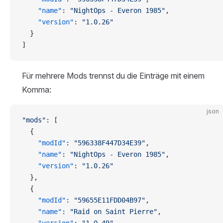
    "name"
: 
"NightOps - Everon 1985"
,
    "version"
: 
"1.0.26"
  }
]
Für mehrere Mods trennst du die Einträge mit einem
Komma:
json
"mods"
: [
  {
    "modId"
: 
"596338F447D34E39"
,
    "name"
: 
"NightOps - Everon 1985"
,
    "version"
: 
"1.0.26"
  },
  {
    "modId"
: 
"59655E11FDD04B97"
,
    "name"
: 
"Raid on Saint Pierre"
,