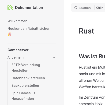
Dokumentation
Suchen
K
Zum Inhalt springen
Sidebar Navigation
Willkommen!
Rust
Neukunden Rabatt sichern!
🎉
Gameserver
Was ist R
Allgemein
SFTP-Verbindung
Rust ist ein Mu
Herstellen
nackt und mit l
Datenbank erstellen
offenen Welt u
Backup erstellen
Waffen herstell
Epic Games ID
Im Zentrum von
Herausfinden
sammeln Holz, 