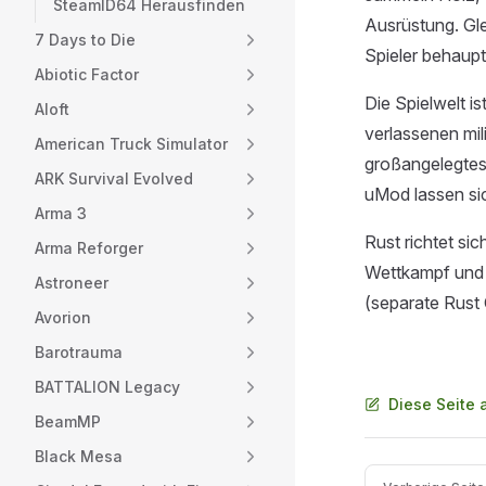
SteamID64 Herausfinden
Ausrüstung. Gle
7 Days to Die
Spieler behaupte
Abiotic Factor
Die Spielwelt i
Aloft
verlassenen mil
American Truck Simulator
großangelegtes 
ARK Survival Evolved
uMod lassen sic
Arma 3
Rust richtet si
Arma Reforger
Wettkampf und 
Astroneer
(separate Rust 
Avorion
Barotrauma
BATTALION Legacy
Diese Seite 
BeamMP
Black Mesa
Pager