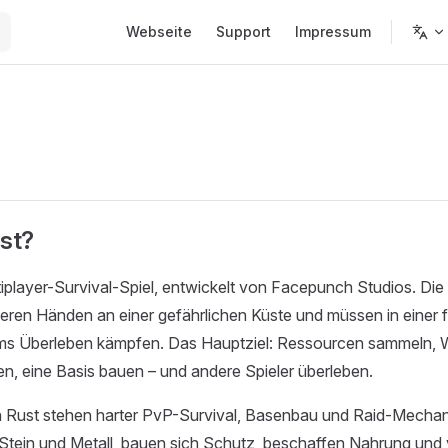
Main Navigation
Webseite
Support
Impressum
ust?
ltiplayer-Survival-Spiel, entwickelt von Facepunch Studios. Di
eeren Händen an einer gefährlichen Küste und müssen in einer f
ms Überleben kämpfen. Das Hauptziel: Ressourcen sammeln,
en, eine Basis bauen – und andere Spieler überleben.
 Rust stehen harter PvP-Survival, Basenbau und Raid-Mechani
Stein und Metall, bauen sich Schutz, beschaffen Nahrung und 