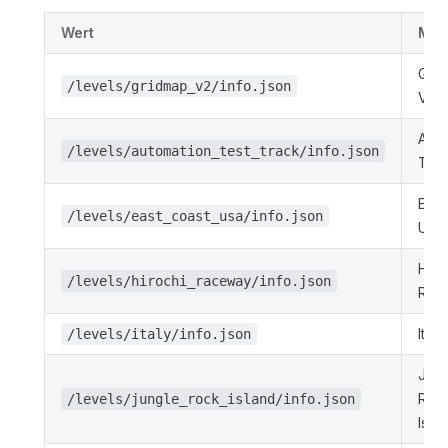
Wert
Ma
Grid
/levels/gridmap_v2/info.json
V2
Auto
/levels/automation_test_track/info.json
Test
East
/levels/east_coast_usa/info.json
USA
Hiro
/levels/hirochi_raceway/info.json
Rac
Italy
/levels/italy/info.json
Jung
Roc
/levels/jungle_rock_island/info.json
Isla