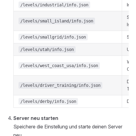
Indus
/levels/industrial/info.json
Smal
/levels/small_island/info.json
Isla
Smal
/levels/smallgrid/info.json
Utah
/levels/utah/info.json
Wes
/levels/west_coast_usa/info.json
Coa
Driv
/levels/driver_training/info.json
Trai
Der
/levels/derby/info.json
Server neu starten
Speichere die Einstellung und starte deinen Server
neu.