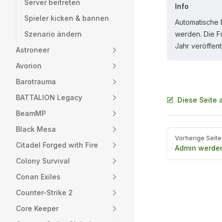
Server beitreten
Info
Spieler kicken & bannen
Automatische 
Szenario ändern
werden. Die Fu
Jahr veröffentl
Astroneer
Avorion
Barotrauma
BATTALION Legacy
Diese Seite 
BeamMP
Black Mesa
Pager
Vorherige Seite
Citadel Forged with Fire
Admin werde
Colony Survival
Conan Exiles
Counter-Strike 2
Core Keeper