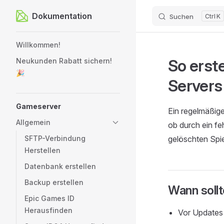
Dokumentation
Suchen
K
Zum Inhalt springen
Sidebar Navigation
Willkommen!
So erst
Neukunden Rabatt sichern!
🎉
Servers
Gameserver
Ein regelmäßig
Allgemein
ob durch ein fe
SFTP-Verbindung
gelöschten Spie
Herstellen
Datenbank erstellen
Backup erstellen
Wann sollt
Epic Games ID
Herausfinden
Vor Updates 