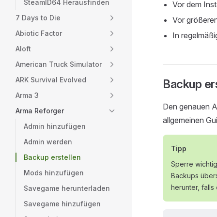
SteamID64 Herausfinden
Vor dem Inst
7 Days to Die
Vor größeren
Abiotic Factor
In regelmäßi
Aloft
American Truck Simulator
ARK Survival Evolved
Backup ers
Arma 3
Den genauen Ab
Arma Reforger
allgemeinen Gu
Admin hinzufügen
Admin werden
Tipp
Backup erstellen
Sperre wichti
Mods hinzufügen
Backups übers
herunter, falls
Savegame herunterladen
Savegame hinzufügen