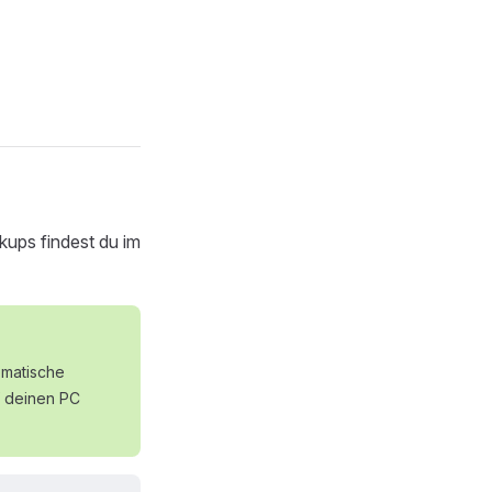
kups findest du im
omatische
f deinen PC