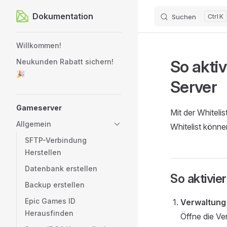
Dokumentation
Suchen
K
Zum Inhalt springen
Sidebar Navigation
Willkommen!
So aktiv
Neukunden Rabatt sichern!
🎉
Server
Gameserver
Mit der Whitelis
Allgemein
Whitelist könne
SFTP-Verbindung
Herstellen
Datenbank erstellen
So aktivier
Backup erstellen
Epic Games ID
Verwaltung
Herausfinden
Öffne die Ve