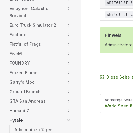
whitelist s
Empyrion: Galactic
whitelist c
Survival
Euro Truck Simulator 2
Factorio
Hinweis
Fistful of Frags
Administratore
FiveM
FOUNDRY
Frozen Flame
Diese Seite 
Garry's Mod
Ground Branch
Pager
Vorherige Seite
GTA San Andreas
World Seed ä
HumanitZ
Hytale
Admin hinzufügen