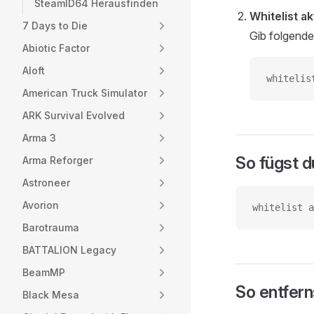
SteamID64 Herausfinden
Whitelist ak
7 Days to Die
Gib folgende
Abiotic Factor
Aloft
whitelis
American Truck Simulator
ARK Survival Evolved
Arma 3
So fügst d
Arma Reforger
Astroneer
Avorion
whitelist a
Barotrauma
BATTALION Legacy
BeamMP
So entfern
Black Mesa