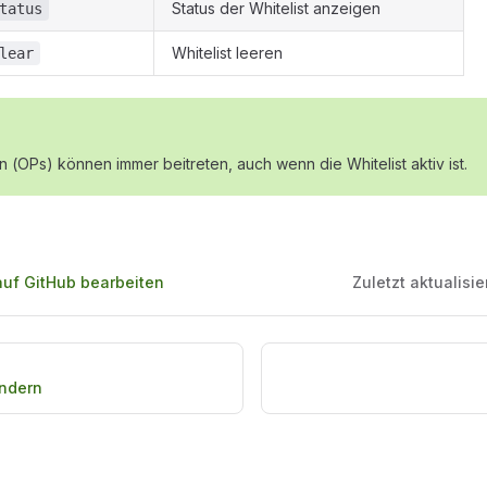
Status der Whitelist anzeigen
tatus
Whitelist leeren
lear
n (OPs) können immer beitreten, auch wenn die Whitelist aktiv ist.
auf GitHub bearbeiten
Zuletzt aktualisie
ndern