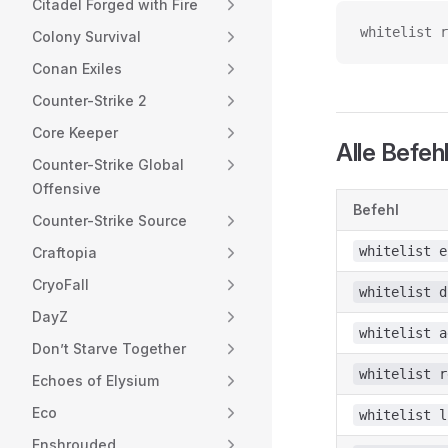
Citadel Forged with Fire
whitelist r
Colony Survival
Conan Exiles
Counter-Strike 2
Core Keeper
Alle Befeh
Counter-Strike Global
Offensive
Befehl
Counter-Strike Source
whitelist e
Craftopia
CryoFall
whitelist d
DayZ
whitelist a
Don’t Starve Together
whitelist r
Echoes of Elysium
Eco
whitelist l
Enshrouded