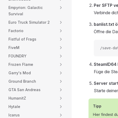
Per SFTP v
Empyrion: Galactic
Verbinde dic
Survival
Euro Truck Simulator 2
banlist.txt 
Factorio
Öffne die Da
Fistful of Frags
FiveM
/save-da
FOUNDRY
SteamID64 
Frozen Flame
Füge die Ste
Garry's Mod
Ground Branch
Server star
GTA San Andreas
Starte deine
HumanitZ
Tipp
Hytale
Hier findest d
Icarus