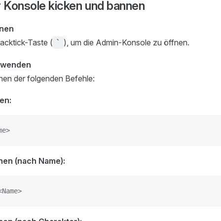
r Konsole kicken und bannen
fnen
acktick-Taste (
), um die Admin-Konsole zu öffnen.
`
rwenden
nen der folgenden Befehle:
en:
me>
nen (nach Name):
<Name>