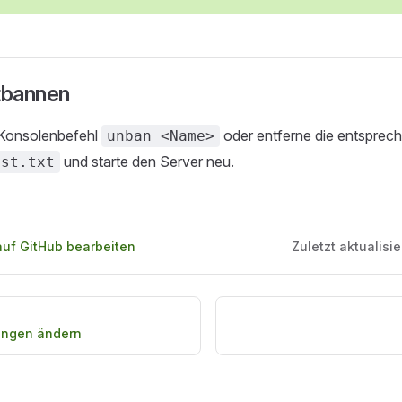
tbannen
Konsolenbefehl
oder entferne die entspre
unban <Name>
und starte den Server neu.
ist.txt
auf GitHub bearbeiten
Zuletzt aktualisie
lungen ändern