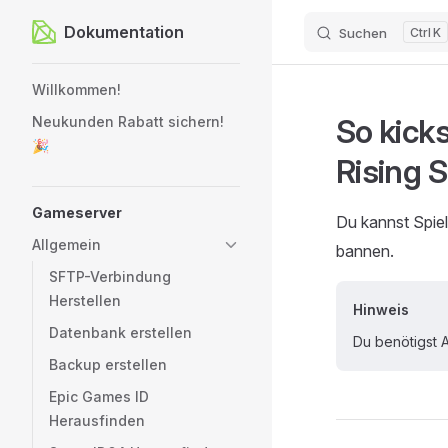
Dokumentation
Suchen
K
Zum Inhalt springen
Sidebar Navigation
Willkommen!
So kick
Neukunden Rabatt sichern!
🎉
Rising 
Gameserver
Du kannst Spie
Allgemein
bannen.
SFTP-Verbindung
Herstellen
Hinweis
Datenbank erstellen
Du benötigst 
Backup erstellen
Epic Games ID
Herausfinden