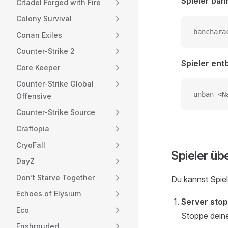
Spieler ban
Citadel Forged with Fire
Colony Survival
banchara
Conan Exiles
Counter-Strike 2
Spieler ent
Core Keeper
Counter-Strike Global
unban <N
Offensive
Counter-Strike Source
Craftopia
CryoFall
Spieler übe
DayZ
Don’t Starve Together
Du kannst Spiel
Echoes of Elysium
Server sto
Eco
Stoppe deine
Enshrouded