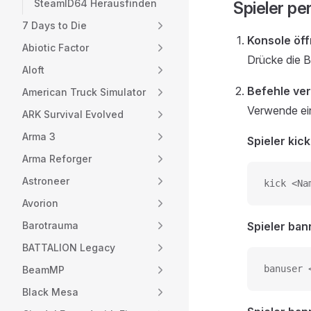
SteamID64 Herausfinden
Spieler pe
7 Days to Die
Konsole öf
Abiotic Factor
Drücke die B
Aloft
Befehle ve
American Truck Simulator
Verwende ei
ARK Survival Evolved
Arma 3
Spieler kick
Arma Reforger
Astroneer
kick <Na
Avorion
Barotrauma
Spieler ban
BATTALION Legacy
banuser 
BeamMP
Black Mesa