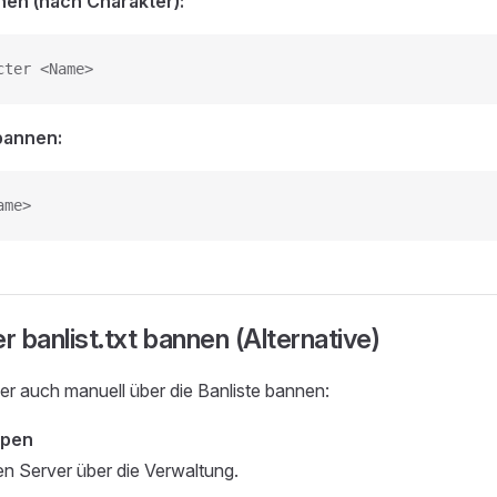
nen (nach Charakter):
cter <Name>
bannen:
ame>
r banlist.txt bannen (Alternative)
er auch manuell über die Banliste bannen:
ppen
n Server über die Verwaltung.