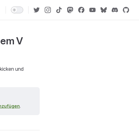
inem V
kicken und
nzufügen
.