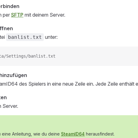
erbinden
h per
SFTP
mit deinem Server.
öffnen
tei
unter:
banlist.txt
ta/Settings/banlist.txt
hinzufügen
amID64 des Spielers in eine neue Zeile ein. Jede Zeile enthält
ten
n Server.
u eine Anleitung, wie du deine
SteamID64
herausfindest.