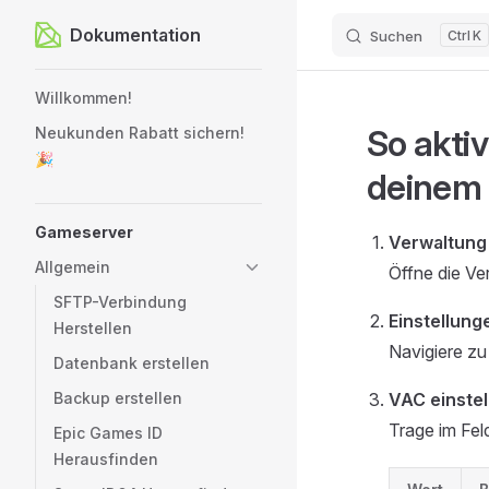
Dokumentation
Suchen
K
Zum Inhalt springen
Sidebar Navigation
Willkommen!
So aktiv
Neukunden Rabatt sichern!
🎉
deinem 
Gameserver
Verwaltung
Allgemein
Öffne die Ve
SFTP-Verbindung
Einstellung
Herstellen
Navigiere z
Datenbank erstellen
Backup erstellen
VAC einstel
Trage im Fe
Epic Games ID
Herausfinden