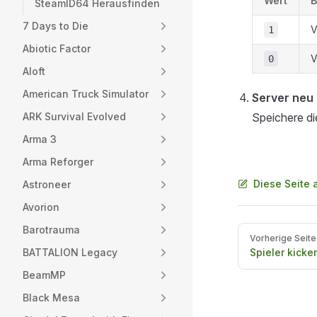
Wert
B
SteamID64 Herausfinden
7 Days to Die
V
1
Abiotic Factor
V
0
Aloft
American Truck Simulator
Server neu 
ARK Survival Evolved
Speichere di
Arma 3
Arma Reforger
Diese Seite 
Astroneer
Avorion
Barotrauma
Pager
Vorherige Seite
BATTALION Legacy
Spieler kick
BeamMP
Black Mesa