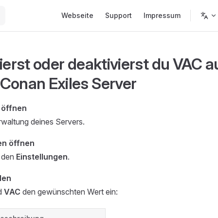
Main Navigation
Webseite
Support
Impressum
ierst oder deaktivierst du VAC a
Conan Exiles Server
 öffnen
rwaltung deines Servers.
en öffnen
u den
Einstellungen
.
len
ld
VAC
den gewünschten Wert ein: