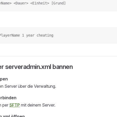
<Name> <Dauer> <Einheit> [Grund]
PlayerName 1 year cheating
er serveradmin.xml bannen
ppen
n Server über die Verwaltung.
erbinden
h per
SFTP
mit deinem Server.
n.xml öffnen