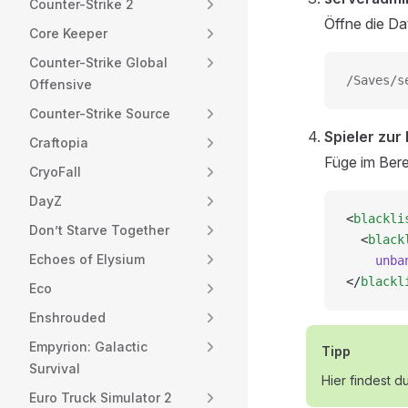
Counter-Strike 2
Öffne die Da
Core Keeper
Counter-Strike Global
/Saves/s
Offensive
Counter-Strike Source
Spieler zur
Craftopia
Füge im Ber
CryoFall
DayZ
<
blackli
Don’t Starve Together
  <
black
Echoes of Elysium
    unba
</
blackl
Eco
Enshrouded
Empyrion: Galactic
Tipp
Survival
Hier findest d
Euro Truck Simulator 2