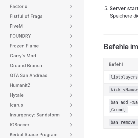
Factorio
Server star
Speichere di
Fistful of Frags
FiveM
FOUNDRY
Befehle im
Frozen Flame
Garry's Mod
Befehl
Ground Branch
GTA San Andreas
listplayers
HumanitZ
kick <Name>
Hytale
ban add <Na
Icarus
[Grund]
Insurgency: Sandstorm
ban remove 
IOSoccer
Kerbal Space Program