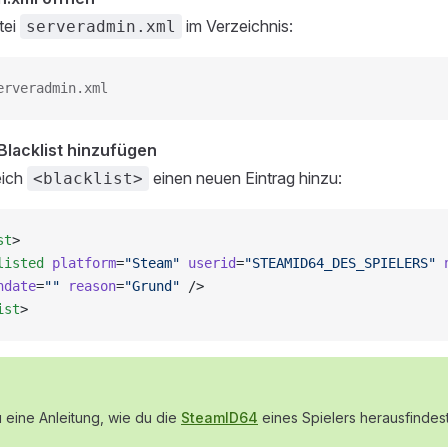
tei
im Verzeichnis:
serveradmin.xml
erveradmin.xml
 Blacklist hinzufügen
eich
einen neuen Eintrag hinzu:
<blacklist>
st
>
listed
 platform
=
"Steam"
 userid
=
"STEAMID64_DES_SPIELERS"
 
ndate
=
""
 reason
=
"Grund"
 />
ist
>
u eine Anleitung, wie du die
SteamID64
eines Spielers herausfindest