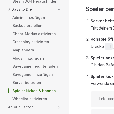
SteamID64 Herausfinden
Spieler pe
7 Days to Die
Admin hinzufügen
Server beit
Backup erstellen
Tritt deinem 
Cheat-Modus aktivieren
Konsole öf
Crossplay aktivieren
Drücke
F1
Map ändern
Spieler anz
Mods hinzufügen
Gib den Bef
Savegame herunterladen
Savegame hinzufügen
Spieler kic
Server beitreten
Verwende ei
Spieler kicken & bannen
Whitelist aktivieren
kick <Na
Abiotic Factor