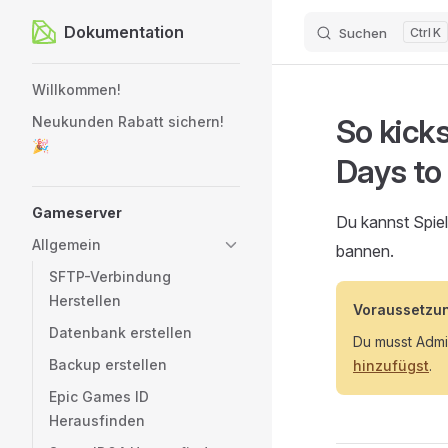
Dokumentation
Suchen
K
Zum Inhalt springen
Sidebar Navigation
Willkommen!
So kick
Neukunden Rabatt sichern!
🎉
Days to
Gameserver
Du kannst Spiel
Allgemein
bannen.
SFTP-Verbindung
Herstellen
Voraussetzu
Datenbank erstellen
Du musst Admin
Backup erstellen
hinzufügst
.
Epic Games ID
Herausfinden