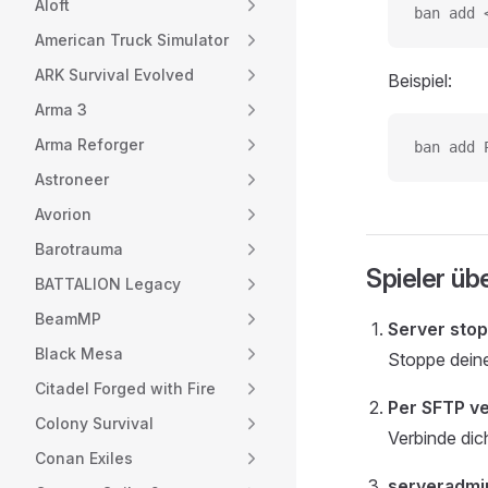
Aloft
ban add 
American Truck Simulator
ARK Survival Evolved
Beispiel:
Arma 3
Arma Reforger
ban add 
Astroneer
Avorion
Barotrauma
Spieler üb
BATTALION Legacy
BeamMP
Server sto
Black Mesa
Stoppe deine
Citadel Forged with Fire
Per SFTP v
Colony Survival
Verbinde dic
Conan Exiles
serveradmi