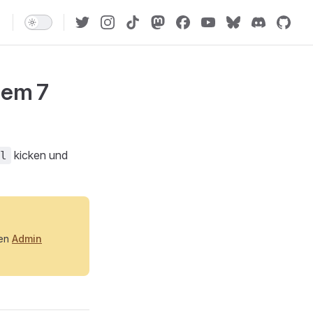
nem 7
kicken und
l
nen
Admin