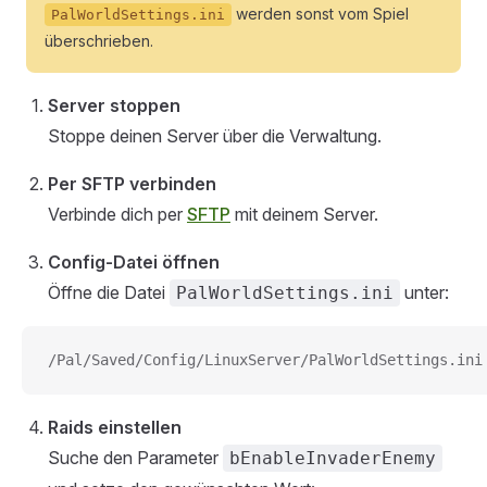
werden sonst vom Spiel
PalWorldSettings.ini
überschrieben.
Server stoppen
Stoppe deinen Server über die Verwaltung.
Per SFTP verbinden
Verbinde dich per
SFTP
mit deinem Server.
Config-Datei öffnen
Öffne die Datei
unter:
PalWorldSettings.ini
/Pal/Saved/Config/LinuxServer/PalWorldSettings.ini
Raids einstellen
Suche den Parameter
bEnableInvaderEnemy