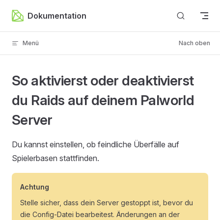
Zum Inhalt springen
Dokumentation
Menü
Nach oben
So aktivierst oder deaktivierst
du Raids auf deinem Palworld
Server
Du kannst einstellen, ob feindliche Überfälle auf
Spielerbasen stattfinden.
Achtung
Stelle sicher, dass dein Server gestoppt ist, bevor du
die Config-Datei bearbeitest. Änderungen an der