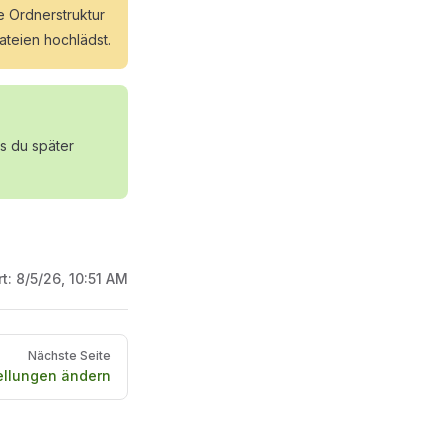
ie Ordnerstruktur
ateien hochlädst.
s du später
rt:
8/5/26, 10:51 AM
Nächste Seite
ellungen ändern