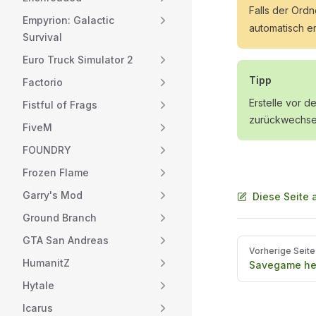
Falls der Ord
Empyrion: Galactic
automatisch er
Survival
Euro Truck Simulator 2
Tipp
Factorio
Erstelle vor 
Fistful of Frags
zurückwechsel
FiveM
FOUNDRY
Frozen Flame
Garry's Mod
Diese Seite 
Ground Branch
GTA San Andreas
Pager
Vorherige Seite
HumanitZ
Savegame he
Hytale
Icarus