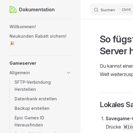
Dokumentation
Suchen
K
Zum Inhalt springen
Sidebar Navigation
Willkommen!
So fügs
Neukunden Rabatt sichern!
🎉
Server 
Gameserver
Du kannst einen
Allgemein
Welt weiterzusp
SFTP-Verbindung
Herstellen
Datenbank erstellen
Lokales S
Backup erstellen
Epic Games ID
Savegame-O
Herausfinden
Drücke
Win