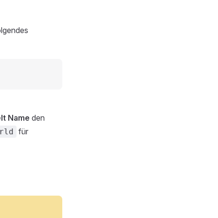
olgendes
lt Name
den
für
rld