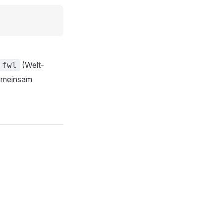
(Welt-
.fwl
gemeinsam