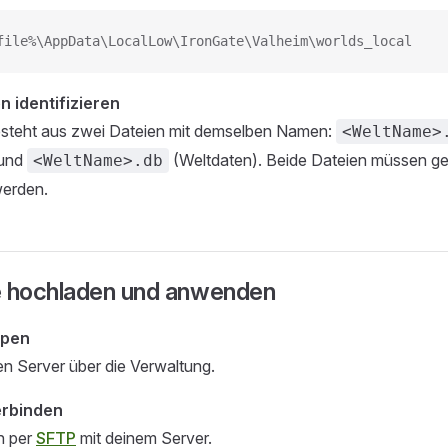
file%\AppData\LocalLow\IronGate\Valheim\worlds_local
n identifizieren
esteht aus zwei Dateien mit demselben Namen:
<WeltName>
 und
(Weltdaten). Beide Dateien müssen 
<WeltName>.db
werden.
 hochladen und anwenden
ppen
n Server über die Verwaltung.
erbinden
h per
SFTP
mit deinem Server.