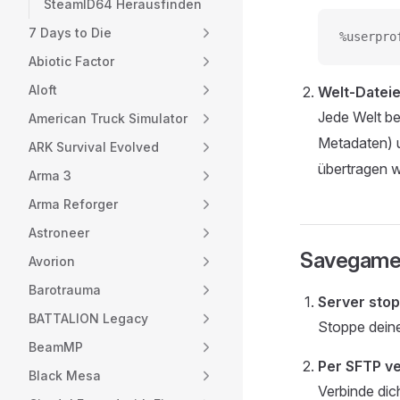
SteamID64 Herausfinden
7 Days to Die
%userpro
Abiotic Factor
Aloft
Welt-Dateie
Jede Welt b
American Truck Simulator
Metadaten)
ARK Survival Evolved
übertragen 
Arma 3
Arma Reforger
Astroneer
Savegame
Avorion
Barotrauma
Server sto
BATTALION Legacy
Stoppe deine
BeamMP
Per SFTP v
Black Mesa
Verbinde dic