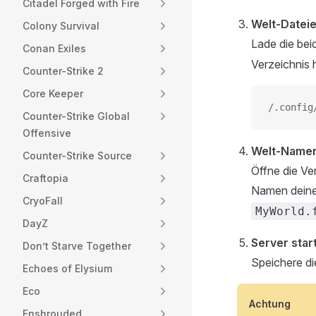
Citadel Forged with Fire
Welt-Datei
Colony Survival
Lade die be
Conan Exiles
Verzeichnis 
Counter-Strike 2
Core Keeper
/.config
Counter-Strike Global
Offensive
Welt-Namen
Counter-Strike Source
Öffne die Ve
Craftopia
Namen deine
CryoFall
MyWorld.
DayZ
Server star
Don’t Starve Together
Speichere di
Echoes of Elysium
Eco
Achtung
Enshrouded