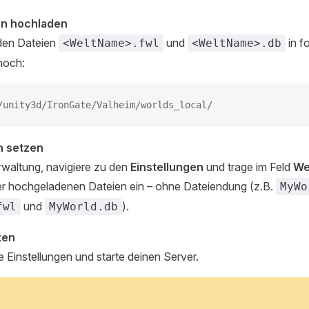
en hochladen
iden Dateien
und
in f
<WeltName>.fwl
<WeltName>.db
hoch:
/unity3d/IronGate/Valheim/worlds_local/
 setzen
rwaltung, navigiere zu den
Einstellungen
und trage im Feld
We
r hochgeladenen Dateien ein – ohne Dateiendung (z.B.
MyWo
und
).
fwl
MyWorld.db
ten
e Einstellungen und starte deinen Server.