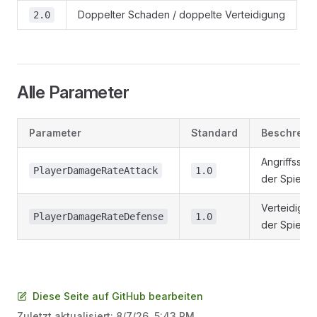
Doppelter Schaden / doppelte Verteidigung
2.0
Alle Parameter
Parameter
Standard
Beschreib
Angriffsstär
PlayerDamageRateAttack
1.0
der Spieler
Verteidigun
PlayerDamageRateDefense
1.0
der Spieler
Diese Seite auf GitHub bearbeiten
Zuletzt aktualisiert:
8/7/26, 5:43 PM