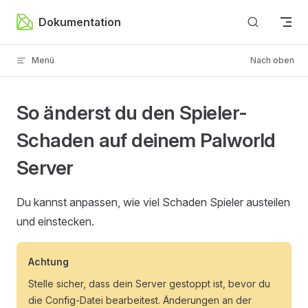
Zum Inhalt springen
Dokumentation
Menü
Nach oben
So änderst du den Spieler-
Schaden auf deinem Palworld
Server
Du kannst anpassen, wie viel Schaden Spieler austeilen
und einstecken.
Achtung
Stelle sicher, dass dein Server gestoppt ist, bevor du
die Config-Datei bearbeitest. Änderungen an der