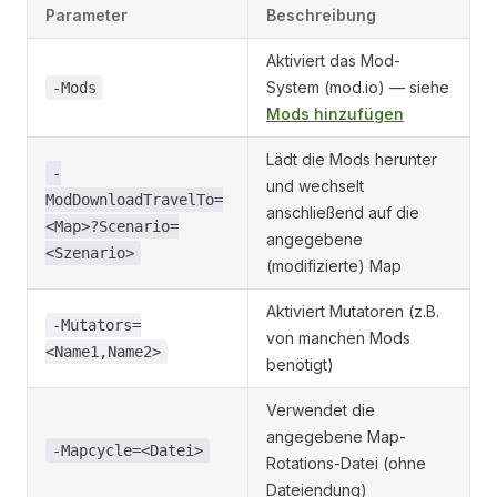
Parameter
Beschreibung
Aktiviert das Mod-
System (mod.io) — siehe
-Mods
Mods hinzufügen
Lädt die Mods herunter
-
und wechselt
ModDownloadTravelTo=
anschließend auf die
<Map>?Scenario=
angegebene
<Szenario>
(modifizierte) Map
Aktiviert Mutatoren (z.B.
-Mutators=
von manchen Mods
<Name1,Name2>
benötigt)
Verwendet die
angegebene Map-
-Mapcycle=<Datei>
Rotations-Datei (ohne
Dateiendung)