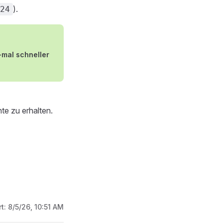
).
24
-mal schneller
te zu erhalten.
rt:
8/5/26, 10:51 AM