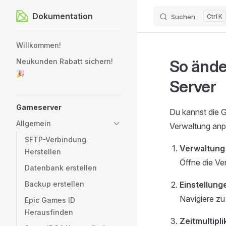
Dokumentation
Suchen
K
Zum Inhalt springen
Sidebar Navigation
Willkommen!
So ände
Neukunden Rabatt sichern!
🎉
Server
Gameserver
Du kannst die G
Allgemein
Verwaltung anp
SFTP-Verbindung
Verwaltung
Herstellen
Öffne die Ve
Datenbank erstellen
Backup erstellen
Einstellung
Navigiere z
Epic Games ID
Herausfinden
Zeitmultipl