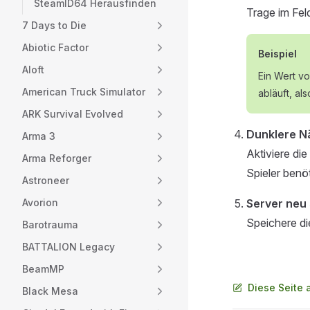
SteamID64 Herausfinden
Trage im Fe
7 Days to Die
Abiotic Factor
Beispiel
Aloft
Ein Wert v
American Truck Simulator
abläuft, al
ARK Survival Evolved
Dunklere Nä
Arma 3
Aktiviere di
Arma Reforger
Spieler benö
Astroneer
Avorion
Server neu 
Speichere di
Barotrauma
BATTALION Legacy
BeamMP
Diese Seite 
Black Mesa