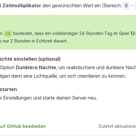
ld
Zeitmultiplikator
den gewünschten Wert ein (Bereich:
-
0
on
bedeutet, dass ein vollständiger 24-Stunden-Tag im Spiel
12
12
so nur 2 Stunden in Echtzeit dauert.
chte einstellen (optional)
e Option
Dunklere Nächte
, um realistischere und dunklere Näch
tigen dann eine Lichtquelle, um sich orientieren zu können.
starten
e Einstellungen und starte deinen Server neu.
auf GitHub bearbeiten
Zuletzt aktualisie