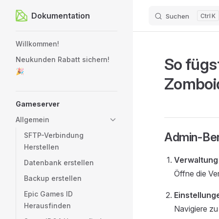
Dokumentation
Suchen
K
Zum Inhalt springen
Sidebar Navigation
Willkommen!
So fügs
Neukunden Rabatt sichern!
🎉
Zomboid
Gameserver
Allgemein
Admin-Ben
SFTP-Verbindung
Herstellen
Verwaltung
Datenbank erstellen
Öffne die Ve
Backup erstellen
Epic Games ID
Einstellung
Herausfinden
Navigiere z