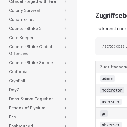
Citadel Forged with Fire
Colony Survival
Zugriffse
Conan Exiles
Du kannst über
Counter-Strike 2
Core Keeper
/setaccessl
Counter-Strike Global
Offensive
Counter-Strike Source
Zugriffseben
Craftopia
admin
CryoFall
DayZ
moderator
Don’t Starve Together
overseer
Echoes of Elysium
gm
Eco
observer
Enshrouded