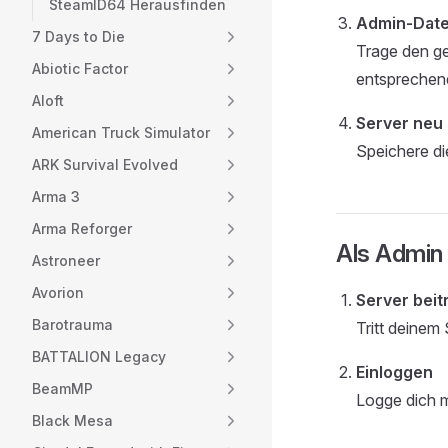
SteamID64 Herausfinden
Admin-Date
7 Days to Die
Trage den 
Abiotic Factor
entsprechend
Aloft
Server neu 
American Truck Simulator
Speichere di
ARK Survival Evolved
Arma 3
Arma Reforger
Als Admin
Astroneer
Avorion
Server beit
Barotrauma
Tritt deinem 
BATTALION Legacy
Einloggen
BeamMP
Logge dich 
Black Mesa