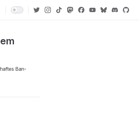
inem
rhaftes Ban-