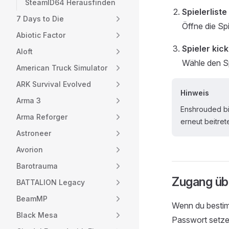
SteamID64 Herausfinden
Spielerliste
7 Days to Die
Öffne die Spie
Abiotic Factor
Spieler kic
Aloft
Wähle den Sp
American Truck Simulator
ARK Survival Evolved
Hinweis
Arma 3
Enshrouded bi
Arma Reforger
erneut beitret
Astroneer
Avorion
Barotrauma
Zugang üb
BATTALION Legacy
BeamMP
Wenn du bestim
Black Mesa
Passwort setze