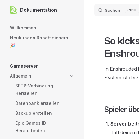
Dokumentation
Suchen
K
Zum Inhalt springen
Sidebar Navigation
Willkommen!
So kick
Neukunden Rabatt sichern!
🎉
Enshrou
Gameserver
In Enshrouded k
Allgemein
System ist derze
SFTP-Verbindung
Herstellen
Datenbank erstellen
Spieler übe
Backup erstellen
Epic Games ID
Server beit
Herausfinden
Tritt deinem