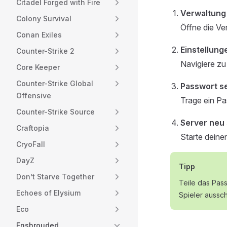
Citadel Forged with Fire
Verwaltung
Colony Survival
Öffne die Ve
Conan Exiles
Einstellung
Counter-Strike 2
Navigiere z
Core Keeper
Counter-Strike Global
Passwort s
Offensive
Trage ein Pa
Counter-Strike Source
Server neu 
Craftopia
Starte deine
CryoFall
DayZ
Tipp
Don’t Starve Together
Teile das Pas
Echoes of Elysium
Spieler aussc
Eco
Enshrouded